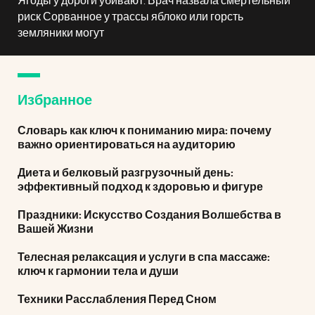
Ягоды у дороги убивают. Врач назвала смертельный
риск Сорванное у трассы яблоко или горсть
земляники могут
Избранное
Словарь как ключ к пониманию мира: почему
важно ориентироваться на аудиторию
Диета и белковый разгрузочный день:
эффективный подход к здоровью и фигуре
Праздники: Искусство Создания Волшебства в
Вашей Жизни
Телесная релаксация и услуги в спа массаже:
ключ к гармонии тела и души
Техники Расслабления Перед Сном