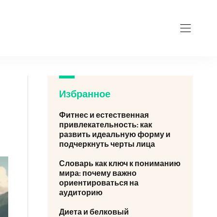
sanatoriy-istoc
Избранное
Фитнес и естественная
привлекательность: как
развить идеальную форму и
подчеркнуть черты лица
Словарь как ключ к пониманию
мира: почему важно
ориентироваться на
аудиторию
Диета и белковый