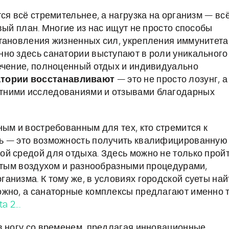
ся всё стремительнее, а нагрузка на организм — вс
вый план. Многие из нас ищут не просто способы
тановления жизненных сил, укрепления иммунитета
нно здесь санатории выступают в роли уникального
ечение, полноценный отдых и индивидуально
тории восстанавливают
— это не просто лозунг, а
тними исследованиями и отзывами благодарных
ым и востребованным для тех, кто стремится к
ь — это возможность получить квалифицированную
й средой для отдыха. Здесь можно не только прой
истым воздухом и разнообразными процедурами,
анизма. К тому же, в условиях городской суеты най
жно, а санаторные комплексы предлагают именно т
a 2...
в ногу со временем, предлагая инновационные