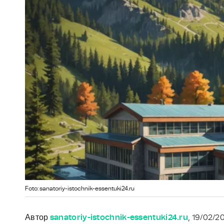
Foto: sanatoriy-istochnik-essentuki24.ru
Автор
sanatoriy-istochnik-essentuki24.ru
, 19/02/2