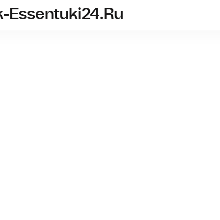
k-Essentuki24.ru
sanatoriy-istochnik-essentuki24.ru
Праздн