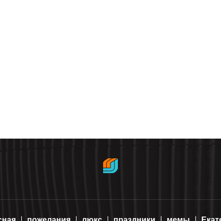
сная
пожелания
люкс
праздники
мемы
Екат