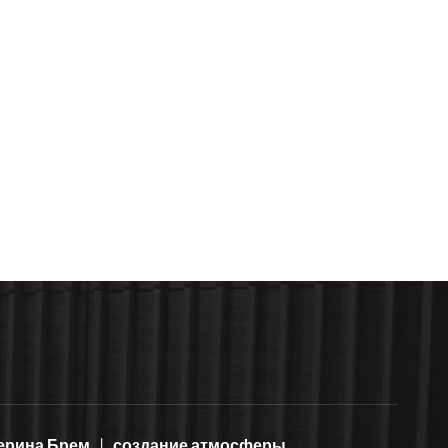
ерина Брем
создание атмосферы